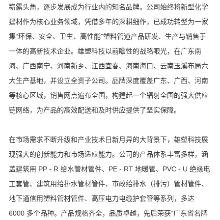
崭露头角，逐步发展成为行业内的知名品牌。公司始终将新型化学
建材作为核心业务领域，凭借多年的深耕细作，已成功转型为一家
联系我们
集“环保、安全、卫生、高性能”塑料管道产品研发、生产与销售于
一体的高新技术企业。雄塑科技以前瞻性的战略眼光，在广东南
海、广西南宁、河南新乡、江西宜春、海南海口、云南玉溪布局六
大生产基地，并设立全资子公司。品牌深度覆盖广东、广西、河南
等核心区域，销售网点遍布全国，构建起一个辐射全国的强大供应
链网络，为产品的高效配送和及时供应提供了坚实保障。
在市场需求不断升级和产业技术日新月异的大背景下，雄塑科技展
现强大的创新能力和市场适应能力。公司的产品体系丰富多样，涵
盖建筑用 PP - R 给水管材管件、PE - RT 地暖管、PVC - U 绝缘电
工套管、建筑用给排水管材管件、市政给排水（排污）管材管件、
地下通信用塑料管材管件、高压电力电缆护套管等系列，多达
6000 多个品种。产品规格齐全，品质卓越，先后荣获“广东省名牌