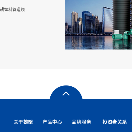
”中国驰名商标”
证书
耕塑料管道领
信誉、服务AAA
口市隆重举行
行
式隆重举行
关于雄塑
产品中心
品牌服务
投资者关系