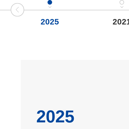
2025
202
2025
2006.05被中国防腐技术协会评为中国工业防腐蚀
2017.01雄塑科技在深圳证券交易所创业板成功上
位
2001.07被评为顺德先进民营企业