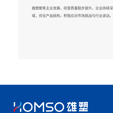
2019.09云南雄塑奠基仪式在玉溪市易门县隆重举行
2009.04“雄塑”被中国国家工商行政管理总局认定为
2017年度首个在境内A股上市的企业
2006.12通过ISO9001质量管理体系认证
2001.08获得广东省科学厅颁发的科学技术成果鉴定
雄塑聚焦主业发展，经营质量稳步提升。企业持续深
2021.12云南雄塑举行隆重开业仪式
2009.07获得中国环境标志产品认证证书
1996.06
2017.05河南雄塑实业有限公司隆重开业
2007.10被中国企业产品质量协会评为“全国质量、
2002.01雄塑加入中国质量检测协会建材专业委员会
域，优化产品结构，积极应对市场挑战与行业波动。
2021.01海南雄塑举行隆重开业庆典仪式
2010.04顺利通过ISO14001环境管理体系认证
广东雄塑科技实业有限公司成立
2017.08海南雄塑科技发展有限公司奠基仪式在海
等级企业”
2003.06获得国家权威检测达标证书
2022.09广西雄塑科技发展有限公司奠基仪式隆重举
2013.09广东雄塑科技实业(江西)有限公司奠基仪
2008.10评为中国质量检验协会团体会员单位