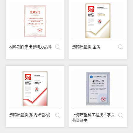
材料制件杰出影响力品牌
沸腾质量奖 金牌
沸腾质量奖(聚丙烯管材)
上海市塑料工程技术学会
荣誉证书