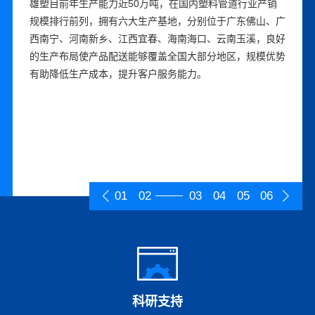
自成立以来，雄塑先后获得“广东省名牌产品”“中国驰名商
雄塑目前年生产能力近50万吨，在国内塑料管道行业产销
曾参与多项行业标准编制，是国家级高新技术企业，拥有国
雄塑深耕行业多年，建立了直销团队、经销商、工程服务商
雄塑深度执行ISO质量管控体系，强化生产计划管理，完善
雄塑秉承“雄心永固、塑造未来”的远大梦想，指导和规范企
标”、“中国管材市场**竞争力10强企业”、“中国管材行业十
规模排行前列，拥有六大生产基地，分别位于广东佛山、广
家CNAS认可工程实验室，研发管理体系完备，研发团队经
等在内的多渠道销售体系，具有较强的营销和服务能力。在
质量管理体系，原材料采购、制造和物流等各个环节合理衔
业经营活动，形成独特的企业文化，具备强大的团队凝聚
大功勋企业”、“中国企业五星品牌”等荣誉。持续优化产品
西南宁、河南新乡、江西宜春、海南海口、云南玉溪，良好
验丰富。持续创新生产工艺，提升产品性能；加大研发力
主要省份的地级城市和重要的县级城市设立经销商，与雄塑
接。拥有一大批先进的生产和检测设备，经过长期的生产实
力。持续加强人力资源体系建设，根据战略需要推动组织变
设计、加工制造、品质检测、客户服务等生产、服务全流
的生产布局使产品配送能够覆盖全国大部分地区，规模优势
度，完善自主知识产权，技术与工艺成果落地转化成效显
合作的经销商超过500家，并与水务、农业、电网、通信等
践，掌握一系列先进的工艺手段，不断对设备生产线优化设
革，优化考核、激励机制，已建立具备行业专业背景、形成
程，通过提供卓越的产品与服务品质，不断丰富产品品牌价
有助降低生产成本，提升客户服务能力。
著。产品涵括PVC、PPR、PE三大系列管道产品，细分品
行业众多知名企业建立了长期稳定的合作关系。针对经销
计，提升生产的智能化、数字化管理水平。雄塑的精益生产
梯队的高素质人才团队。现有的高级管理人员和核心技术人
值和内涵。同时，对品牌进行统一的规划、设计、宣传、管
种超过6000个，是行业内产品系列最齐全、产品类型最丰
商，雄塑建立了健全经销商管理制度，对经销商提供强大的
系统使得公司能够快速、保质的满足持续增长的订单需求。
员长期在公司任职，能够保持企业经营思路和文化的长期稳
理，塑造品牌形象，弘扬品牌价值观，雄塑品牌的知名度和
富的企业之一，能全方位满足不同群体客户的需求，有效覆
营销、信息、服务支持，以期共创、共建、共享、共赢。同
定，为公司的健康持续发展奠定较为稳固的基础。
美誉度不断提升。
盖工业与民用建筑、市政工程、水环境治理、农村饮水安
时，提升客户服务能力，推行大客户战略和重点项目突破策
全、雨污分流、高效农业、智能电网建设等领域，产品多次
略，持续优化客户结构，优质客户占比逐步提高。
应用于国家级或省级重点工程。
01
02
03
04
05
06
科研支持