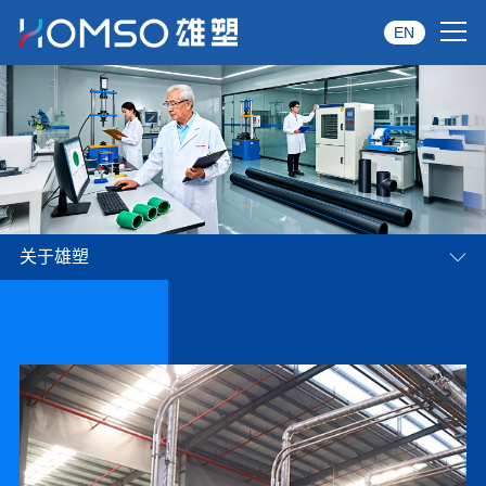
EN
首页
关于雄塑
产品中心
关于雄塑
品牌服务
投资者关系
资讯中心
雄塑六力并进
01
02
筑就时代巨擎
经销商专区
经典案例