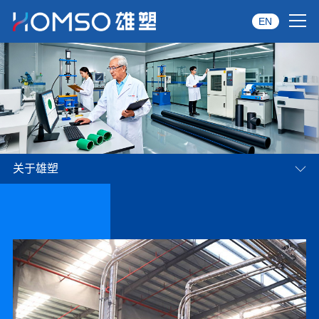
EN
首页
关于雄塑
产品中心
关于雄塑
品牌服务
投资者关系
资讯中心
雄塑六力并进
01
02
筑就时代巨擎
经销商专区
经典案例