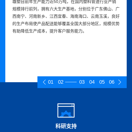
自成立以来，雄塑先后获得“广东省名牌产品”“中国驰名商
雄塑目前年生产能力近50万吨，在国内塑料管道行业产销
曾参与多项行业标准编制，是国家级高新技术企业，拥有国
雄塑深耕行业多年，建立了直销团队、经销商、工程服务商
雄塑深度执行ISO质量管控体系，强化生产计划管理，完善
雄塑秉承“雄心永固、塑造未来”的远大梦想，指导和规范企
标”、“中国管材市场**竞争力10强企业”、“中国管材行业十
规模排行前列，拥有六大生产基地，分别位于广东佛山、广
家CNAS认可工程实验室，研发管理体系完备，研发团队经
等在内的多渠道销售体系，具有较强的营销和服务能力。在
质量管理体系，原材料采购、制造和物流等各个环节合理衔
业经营活动，形成独特的企业文化，具备强大的团队凝聚
大功勋企业”、“中国企业五星品牌”等荣誉。持续优化产品
西南宁、河南新乡、江西宜春、海南海口、云南玉溪，良好
验丰富。持续创新生产工艺，提升产品性能；加大研发力
主要省份的地级城市和重要的县级城市设立经销商，与雄塑
接。拥有一大批先进的生产和检测设备，经过长期的生产实
力。持续加强人力资源体系建设，根据战略需要推动组织变
设计、加工制造、品质检测、客户服务等生产、服务全流
的生产布局使产品配送能够覆盖全国大部分地区，规模优势
度，完善自主知识产权，技术与工艺成果落地转化成效显
合作的经销商超过500家，并与水务、农业、电网、通信等
践，掌握一系列先进的工艺手段，不断对设备生产线优化设
革，优化考核、激励机制，已建立具备行业专业背景、形成
程，通过提供卓越的产品与服务品质，不断丰富产品品牌价
有助降低生产成本，提升客户服务能力。
著。产品涵括PVC、PPR、PE三大系列管道产品，细分品
行业众多知名企业建立了长期稳定的合作关系。针对经销
计，提升生产的智能化、数字化管理水平。雄塑的精益生产
梯队的高素质人才团队。现有的高级管理人员和核心技术人
值和内涵。同时，对品牌进行统一的规划、设计、宣传、管
种超过6000个，是行业内产品系列最齐全、产品类型最丰
商，雄塑建立了健全经销商管理制度，对经销商提供强大的
系统使得公司能够快速、保质的满足持续增长的订单需求。
员长期在公司任职，能够保持企业经营思路和文化的长期稳
理，塑造品牌形象，弘扬品牌价值观，雄塑品牌的知名度和
富的企业之一，能全方位满足不同群体客户的需求，有效覆
营销、信息、服务支持，以期共创、共建、共享、共赢。同
定，为公司的健康持续发展奠定较为稳固的基础。
美誉度不断提升。
盖工业与民用建筑、市政工程、水环境治理、农村饮水安
时，提升客户服务能力，推行大客户战略和重点项目突破策
全、雨污分流、高效农业、智能电网建设等领域，产品多次
略，持续优化客户结构，优质客户占比逐步提高。
应用于国家级或省级重点工程。
01
02
03
04
05
06
科研支持