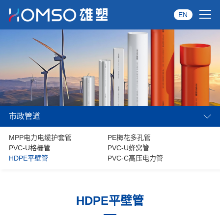
EN
首页
关于雄塑
产品中心
市政管道
品牌服务
MPP电力电缆护套管
PE梅花多孔管
投资者关系
PVC-U格栅管
PVC-U蜂窝管
HDPE平壁管
PVC-C高压电力管
资讯中心
经销商专区
HDPE平壁管
经典案例