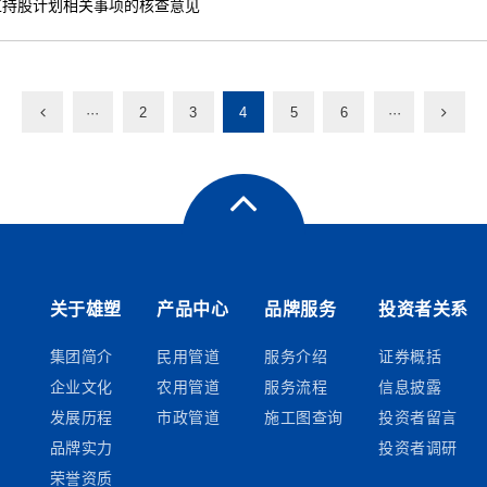
工持股计划相关事项的核查意见
···
2
3
4
5
6
···
关于雄塑
产品中心
品牌服务
投资者关系
集团简介
民用管道
服务介绍
证券概括
企业文化
农用管道
服务流程
信息披露
发展历程
市政管道
施工图查询
投资者留言
品牌实力
投资者调研
荣誉资质