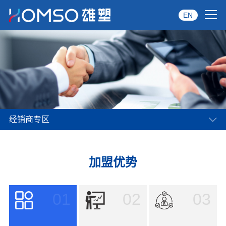
EN
首页
关于雄塑
产品中心
经销商专区
品牌服务
投资者关系
加盟优势
资讯中心
01
02
03
经销商专区
经典案例