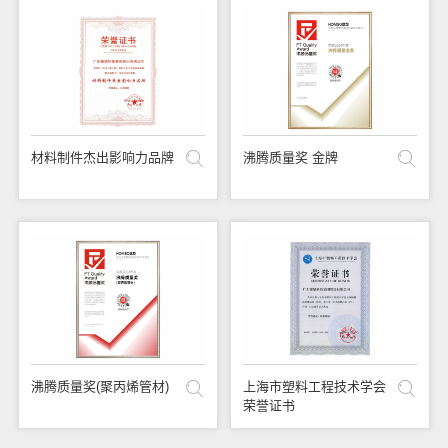
材料制件杰出影响力品牌
沸腾质量奖 金牌
沸腾质量奖(聚丙烯管材)
上海市塑料工程技术学会
荣誉证书