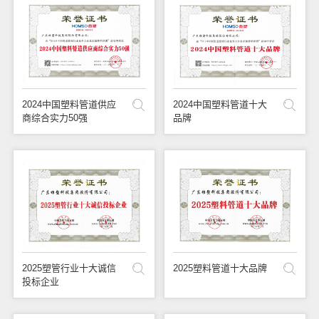
2024中国塑料管道供应
2024中国塑料管道十大
商综合实力50强
品牌
2025塑管行业十大诚信
2025塑料管道十大品牌
投标企业