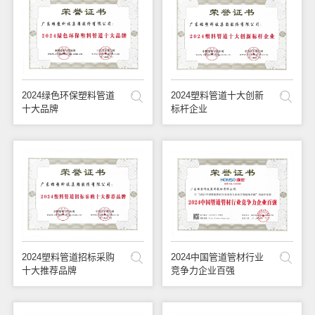
联系我们
2024绿色环保塑料管道
2024塑料管道十大创新
十大品牌
标杆企业
2024塑料管道招标采购
2024中国管道管材行业
十大推荐品牌
竞争力企业百强