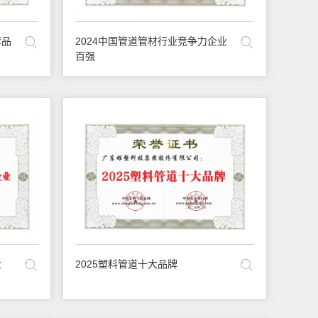
荐品
2024中国管道管材行业竞争力企业
百强
业
2025塑料管道十大品牌