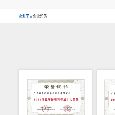
企业荣誉
企业资质