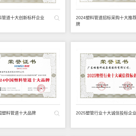
塑料管道十大创新标杆企业
2024塑料管道招标采购十大推
牌
中国塑料管道十大品牌
2025塑管行业十大诚信投标企