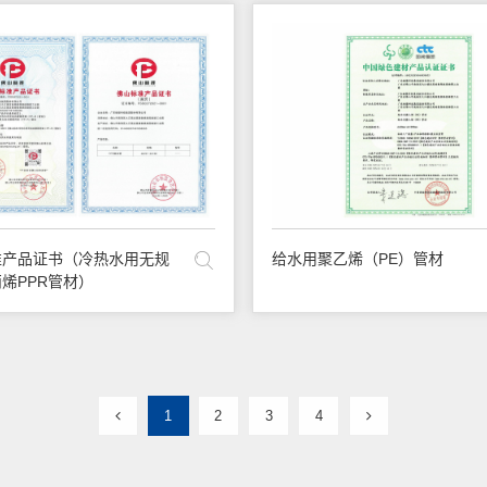
准产品证书（冷热水用无规
给水用聚乙烯（PE）管材
烯PPR管材）
1
2
3
4