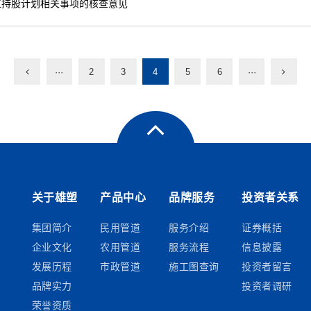
工持股计划相关事项的核查意见
···
2
3
4
5
6
···
关于雄塑
产品中心
品牌服务
投资者关系
集团简介
民用管道
服务介绍
证券概括
企业文化
农用管道
服务流程
信息披露
发展历程
市政管道
施工图查询
投资者留言
品牌实力
投资者调研
荣誉资质