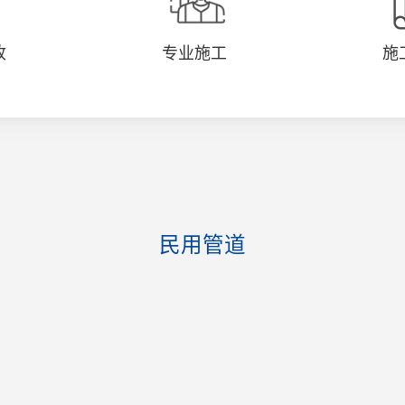
收
专业施工
施
民用管道