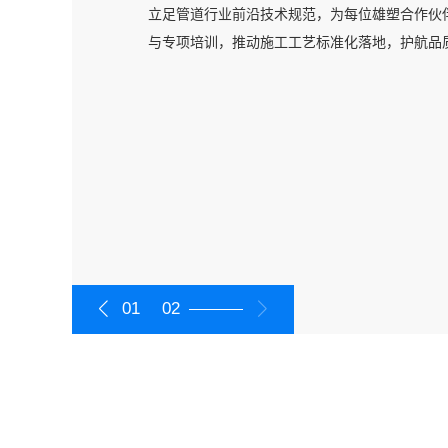
由资深工程师团队打造精准管路系统方案，针对
立足管道行业前沿技术规范，为每位雄塑合作伙
专业领域需求，提供定制化设计服务，确保高效
与专项培训，推动施工工艺标准化落地，护航品
01
02