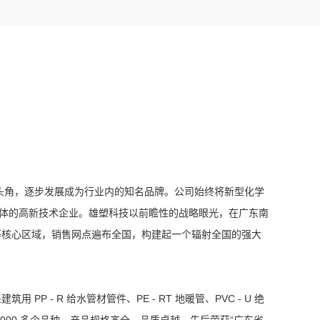
崭露头角，逐步发展成为行业内的知名品牌。公司始终将新型化学
一体的高新技术企业。雄塑科技以前瞻性的战略眼光，在广东南
等核心区域，销售网点遍布全国，构建起一个辐射全国的强大
 R 给水管材管件、PE - RT 地暖管、PVC - U 绝
00 多个品种。产品规格齐全，品质卓越，先后荣获“广东省