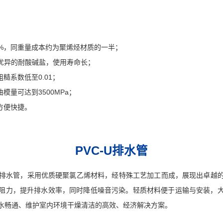
0%，同重量成本约为聚烯烃材质的一半；
具有优异的耐酸碱盐，使用寿命长；
糙系数低至0.01；
模量可达到3500MPa；
方便快捷。
PVC-U排水管
U）排水管，采用优质硬聚氯乙烯材料，经特殊工艺加工而成，展现出卓越
阻力，提升排水效率，同时降低噪音污染。轻质材料便于运输与安装，
水畅通、维护室内环境干燥清洁的高效、经济解决方案。