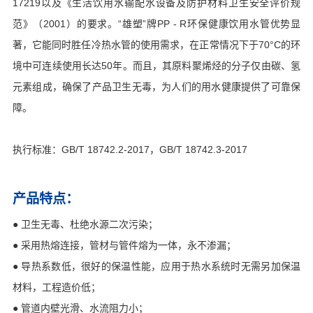
17219以及《生活饮用水输配水设备及防护材料卫生安全评价规
范》（2001）的要求。“雄塑”牌PP - R环保健康饮用水管优势显
著，它能同时胜任冷热水管的使用需求，在正常情况下于70°C的环
境中可连续使用长达50年。而且，其原料聚烯烃的分子仅由碳、氢
元素组成，确保了产品卫生无毒，为人们的用水健康提供了可靠保
障。
执行标准：GB/T 18742.2-2017，GB/T 18742.3-2017
产品特点：
● 卫生无毒、杜绝水源二次污染；
● 采用热熔连接，管材与管件熔为一体，永不渗漏；
● 导热系数低，很好的保温性能，应用于热水系统时无需另加保温
材料，工程造价低；
● 管道内壁光滑、水流阻力小；