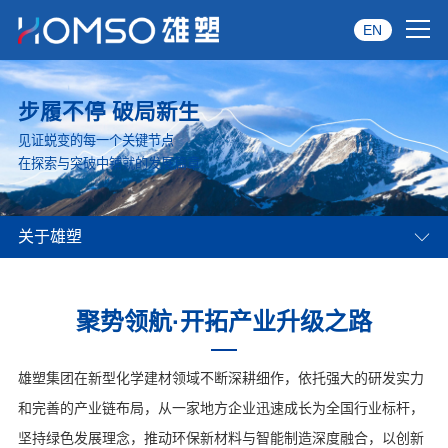
EN
首页
步履不停 破局新生
关于雄塑
见证蜕变的每一个关键节点
在探索与突破中铺就的发展篇章
产品中心
关于雄塑
品牌服务
投资者关系
聚势领航·开拓产业升级之路
资讯中心
雄塑集团在新型化学建材领域不断深耕细作，依托强大的研发实力
经销商专区
和完善的产业链布局，从一家地方企业迅速成长为全国行业标杆，
坚持绿色发展理念，推动环保新材料与智能制造深度融合，以创新
经典案例