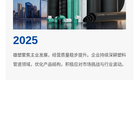
2025
雄塑聚焦主业发展，经营质量稳步提升。企业持续深耕塑料
2019.09云南雄塑奠基仪式在玉溪市易门县隆重举行
2017.01雄塑科技在深圳证券交易所创业板成功上市，成为
2006.05被中国防腐技术协会评为中国工业防腐蚀技术协会
2001.07被评为顺德先进民营企业
1996.06
管道领域，优化产品结构，积极应对市场挑战与行业波动。
2021.12云南雄塑举行隆重开业仪式
佛山市2017年度首个在境内A股上市的企业
2009.04“雄塑”被中国国家工商行政管理总局认定为”中国驰
会员单位
2001.08获得广东省科学厅颁发的科学技术成果鉴定证书
广东雄塑科技实业有限公司成立
2021.01海南雄塑举行隆重开业庆典仪式
2017.05河南雄塑实业有限公司隆重开业
名商标”
2006.12通过ISO9001质量管理体系认证
2002.01雄塑加入中国质量检测协会建材专业委员会
2022.09广西雄塑科技发展有限公司奠基仪式隆重举行
2017.08海南雄塑科技发展有限公司奠基仪式在海口市隆重
2009.07获得中国环境标志产品认证证书
2007.10被中国企业产品质量协会评为“全国质量、信誉、
2003.06获得国家权威检测达标证书
举行
2010.04顺利通过ISO14001环境管理体系认证
服务AAA等级企业”
2013.09广东雄塑科技实业(江西)有限公司奠基仪式隆重举
2008.10评为中国质量检验协会团体会员单位
行