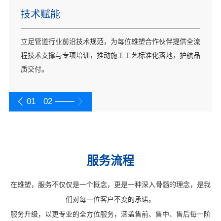
系统规划
技术赋能
由资深工程师团队打造精准管路系统方案，针对多样场景、
立足管道行业前沿技术规范，为每位雄塑合作伙伴提供全流
复杂工程及专业领域需求，提供定制化设计服务，确保高效
程技术支撑与专项培训，推动施工工艺标准化落地，护航品
适配。
质交付。
01
02
服务流程
在雄塑，服务不仅仅是一个概念，更是一种深入骨髓的理念，是我
们对每一位客户不变的承诺。
服务升级，以更专业的全方位服务，涵盖售前、售中、售后每一阶