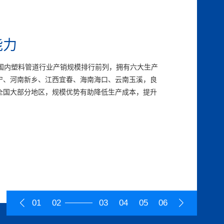
能力
能力
能力
牌产品”“中国驰名商标”、“中国管材市场**竞争力10
在国内塑料管道行业产销规模排行前列，拥有六大生产
高新技术企业，拥有国家CNAS认可工程实验室，研
队、经销商、工程服务商等在内的多渠道销售体系，
强化生产计划管理，完善质量管理体系，原材料采购、
远大梦想，指导和规范企业经营活动，形成独特的企业
企业”、“中国企业五星品牌”等荣誉。持续优化产品设
宁、河南新乡、江西宜春、海南海口、云南玉溪，良
富。持续创新生产工艺，提升产品性能；加大研发力
要省份的地级城市和重要的县级城市设立经销商，与
拥有一大批先进的生产和检测设备，经过长期的生产
续加强人力资源体系建设，根据战略需要推动组织变
务等生产、服务全流程，通过提供卓越的产品与服务
全国大部分地区，规模优势有助降低生产成本，提升
成果落地转化成效显著。产品涵括PVC、PPR、PE
与水务、农业、电网、通信等行业众多知名企业建立了
，不断对设备生产线优化设计，提升生产的智能化、
具备行业专业背景、形成梯队的高素质人才团队。现
涵。同时，对品牌进行统一的规划、设计、宣传、管
000个，是行业内产品系列最齐全、产品类型最丰富
，雄塑建立了健全经销商管理制度，对经销商提供强
系统使得公司能够快速、保质的满足持续增长的订单
长期在公司任职，能够保持企业经营思路和文化的长
观，雄塑品牌的知名度和美誉度不断提升。
体客户的需求，有效覆盖工业与民用建筑、市政工
共创、共建、共享、共赢。同时，提升客户服务能
定较为稳固的基础。
雨污分流、高效农业、智能电网建设等领域，产品多
破策略，持续优化客户结构，优质客户占比逐步提
01
02
03
04
05
06