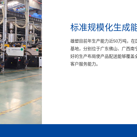
卓越的品牌运营
标准规模化生成
持续创新的研发
自成立以来，雄塑先后获得“广东省名
雄塑目前年生产能力近50万吨，
曾参与多项行业标准编制，是国家级
雄塑深耕行业多年，建立了直销团
雄塑深度执行ISO质量管控体系，
雄塑秉承“雄心永固、塑造未来”的
强企业”、“中国管材行业十大功勋
基地，分别位于广东佛山、广西南
发管理体系完备，研发团队经验丰
具有较强的营销和服务能力。在主
制造和物流等各个环节合理衔接。
文化，具备强大的团队凝聚力。持
计、加工制造、品质检测、客户服
好的生产布局使产品配送能够覆盖
度，完善自主知识产权，技术与工艺
雄塑合作的经销商超过500家，并
实践，掌握一系列先进的工艺手段
革，优化考核、激励机制，已建立
品质，不断丰富产品品牌价值和内
客户服务能力。
三大系列管道产品，细分品种超过6
长期稳定的合作关系。针对经销商
数字化管理水平。雄塑的精益生产
有的高级管理人员和核心技术人员
理，塑造品牌形象，弘扬品牌价值
的企业之一，能全方位满足不同群
大的营销、信息、服务支持，以期
需求。
期稳定，为公司的健康持续发展奠
程、水环境治理、农村饮水安全、
力，推行大客户战略和重点项目突
次应用于国家级或省级重点工程。
高。