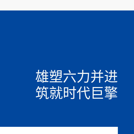
雄塑六力并进
01
02
03
筑就时代巨擎