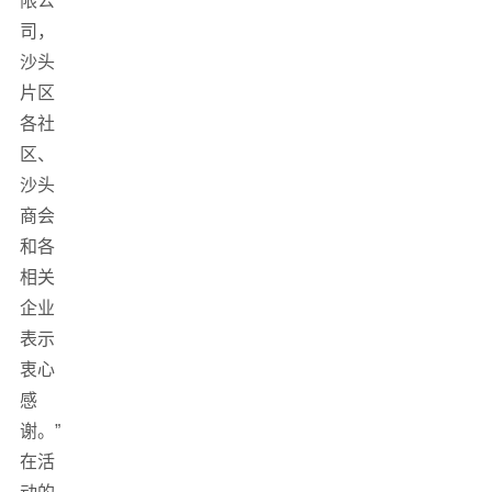
限公
司，
沙头
片区
各社
区、
沙头
商会
和各
相关
企业
表示
衷心
感
谢。”
在活