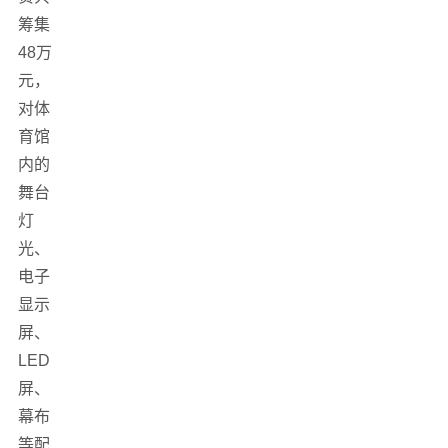
筹集
48万
元，
对体
育馆
内的
舞台
灯
光、
电子
显示
屏、
LED
屏、
幕布
等配