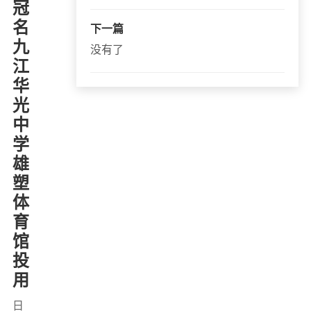
冠
名
下一篇
联系我们
九
没有了
江
华
光
中
学
雄
塑
体
育
馆
投
用
日