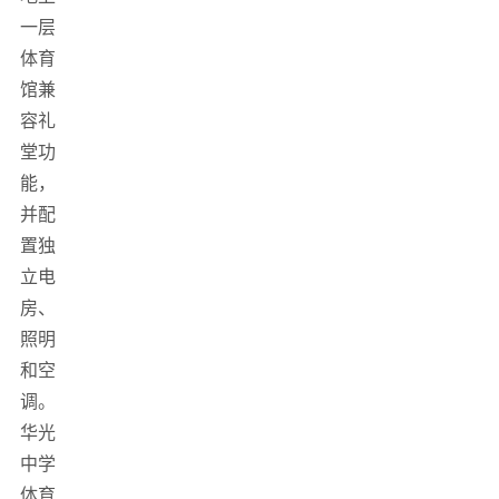
一层
体育
馆兼
容礼
堂功
能，
并配
置独
立电
房、
照明
和空
调。
华光
中学
体育