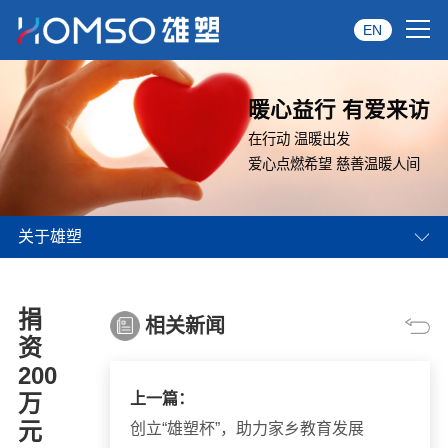
EN
首页
暖心益行 有爱来访
关于雄塑
在行动 温暖出发
爱心点燃希望 慈善温暖人间
产品中心
关于雄塑
品牌服务
投资者关系
捐
相关新闻
资讯中心
资
200
经销商专区
万
上一篇：
元
创立“雄塑杯”，助力家乡教育发展
经典案例