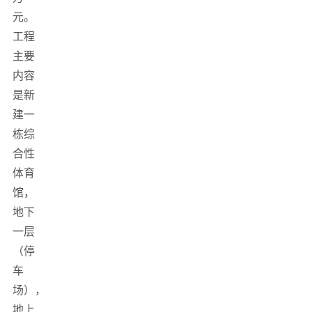
元。
工程
主要
内容
是新
建一
栋综
合性
体育
馆，
地下
一层
（停
车
场），
地上