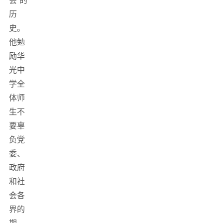
会”的
历
史。
他勉
励华
光中
学全
体师
生不
要辜
负党
委、
政府
和社
会各
界的