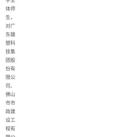
学全
体师
生，
对广
东雄
塑科
技集
团股
份有
限公
司、
佛山
市市
政建
设工
程有