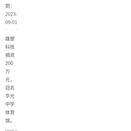
期：
2023-
09-01
雄塑
科技
捐资
200
万
元，
冠名
华光
中学
体育
馆。