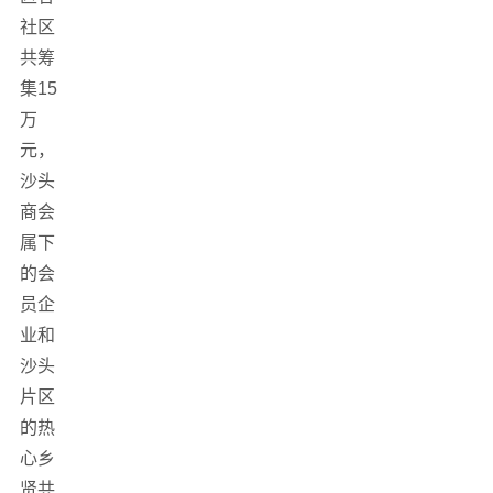
社区
共筹
集15
万
元，
沙头
商会
属下
的会
员企
业和
沙头
片区
的热
心乡
贤共