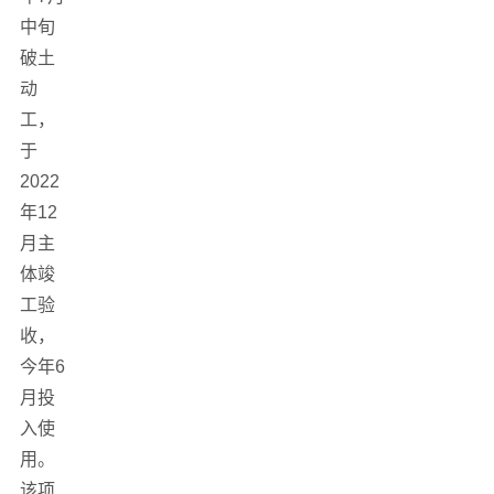
中旬
破土
动
工，
于
2022
年12
月主
体竣
工验
收，
今年6
月投
入使
用。
该项