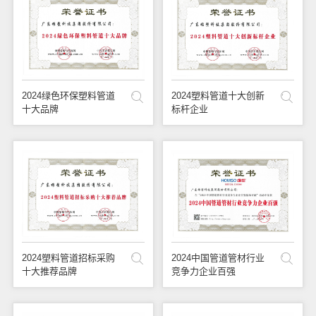
联系我们
2024绿色环保塑料管道
2024塑料管道十大创新
十大品牌
标杆企业
2024塑料管道招标采购
2024中国管道管材行业
十大推荐品牌
竞争力企业百强