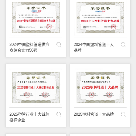
2024中国塑料管道供应
2024中国塑料管道十大
商综合实力50强
品牌
2025塑管行业十大诚信
2025塑料管道十大品牌
投标企业