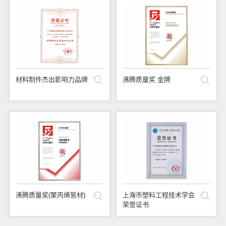
材料制件杰出影响力品牌
沸腾质量奖 金牌
沸腾质量奖(聚丙烯管材)
上海市塑料工程技术学会
荣誉证书