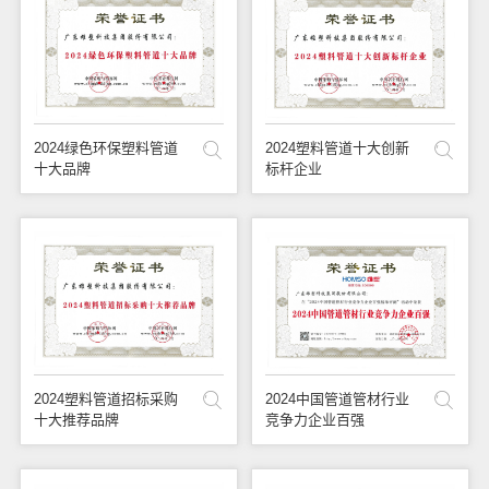
联系我们
2024绿色环保塑料管道
2024塑料管道十大创新
十大品牌
标杆企业
2024塑料管道招标采购
2024中国管道管材行业
十大推荐品牌
竞争力企业百强