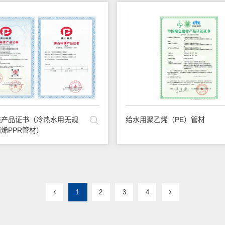
准产品证书（冷热水用无规
给水用聚乙烯（PE）管材
烯PPR管材）
1
2
3
4