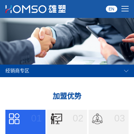
EN
首页
关于雄塑
产品中心
经销商专区
品牌服务
投资者关系
加盟优势
资讯中心
01
02
03
经销商专区
经典案例