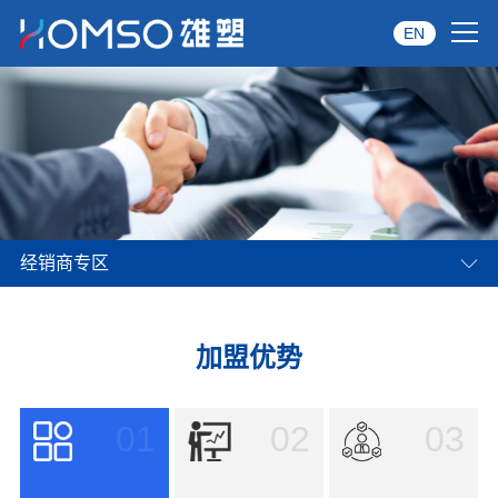
EN
首页
关于雄塑
产品中心
经销商专区
品牌服务
投资者关系
加盟优势
资讯中心
01
02
03
经销商专区
经典案例