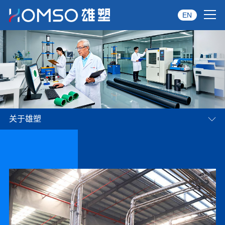
EN
首页
关于雄塑
产品中心
关于雄塑
品牌服务
投资者关系
资讯中心
雄塑六力并进
01
02
筑就时代巨擎
经销商专区
经典案例