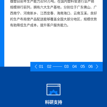
自成立以来，雄塑先后获得“广东省名牌产品”“中国驰名商
雄塑目前年生产能力近50万吨，在国内塑料管道行业产销
曾参与多项行业标准编制，是国家级高新技术企业，拥有国
雄塑深耕行业多年，建立了直销团队、经销商、工程服务商
雄塑深度执行ISO质量管控体系，强化生产计划管理，完善
雄塑秉承“雄心永固、塑造未来”的远大梦想，指导和规范企
标”、“中国管材市场**竞争力10强企业”、“中国管材行业十
规模排行前列，拥有六大生产基地，分别位于广东佛山、广
家CNAS认可工程实验室，研发管理体系完备，研发团队经
等在内的多渠道销售体系，具有较强的营销和服务能力。在
质量管理体系，原材料采购、制造和物流等各个环节合理衔
业经营活动，形成独特的企业文化，具备强大的团队凝聚
大功勋企业”、“中国企业五星品牌”等荣誉。持续优化产品
西南宁、河南新乡、江西宜春、海南海口、云南玉溪，良好
验丰富。持续创新生产工艺，提升产品性能；加大研发力
主要省份的地级城市和重要的县级城市设立经销商，与雄塑
接。拥有一大批先进的生产和检测设备，经过长期的生产实
力。持续加强人力资源体系建设，根据战略需要推动组织变
设计、加工制造、品质检测、客户服务等生产、服务全流
的生产布局使产品配送能够覆盖全国大部分地区，规模优势
度，完善自主知识产权，技术与工艺成果落地转化成效显
合作的经销商超过500家，并与水务、农业、电网、通信等
践，掌握一系列先进的工艺手段，不断对设备生产线优化设
革，优化考核、激励机制，已建立具备行业专业背景、形成
程，通过提供卓越的产品与服务品质，不断丰富产品品牌价
有助降低生产成本，提升客户服务能力。
著。产品涵括PVC、PPR、PE三大系列管道产品，细分品
行业众多知名企业建立了长期稳定的合作关系。针对经销
计，提升生产的智能化、数字化管理水平。雄塑的精益生产
梯队的高素质人才团队。现有的高级管理人员和核心技术人
值和内涵。同时，对品牌进行统一的规划、设计、宣传、管
种超过6000个，是行业内产品系列最齐全、产品类型最丰
商，雄塑建立了健全经销商管理制度，对经销商提供强大的
系统使得公司能够快速、保质的满足持续增长的订单需求。
员长期在公司任职，能够保持企业经营思路和文化的长期稳
理，塑造品牌形象，弘扬品牌价值观，雄塑品牌的知名度和
富的企业之一，能全方位满足不同群体客户的需求，有效覆
营销、信息、服务支持，以期共创、共建、共享、共赢。同
定，为公司的健康持续发展奠定较为稳固的基础。
美誉度不断提升。
盖工业与民用建筑、市政工程、水环境治理、农村饮水安
时，提升客户服务能力，推行大客户战略和重点项目突破策
全、雨污分流、高效农业、智能电网建设等领域，产品多次
略，持续优化客户结构，优质客户占比逐步提高。
应用于国家级或省级重点工程。
01
02
03
04
05
06
科研支持