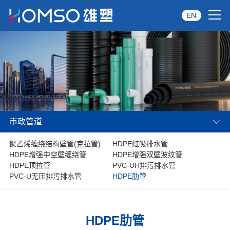
EN
首页
关于雄塑
产品中心
市政管道
品牌服务
聚乙烯缠绕结构壁管(克拉管)
HDPE虹吸排水管
投资者关系
HDPE增强中空壁缠绕管
HDPE增强双壁波纹管
HDPE顶拉管
PVC-UH排污排水管
资讯中心
PVC-U无压排污排水管
HDPE肋管
经销商专区
HDPE肋管
经典案例