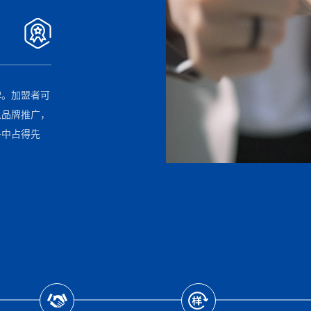
碑。加盟者可
入品牌推广，
争中占得先